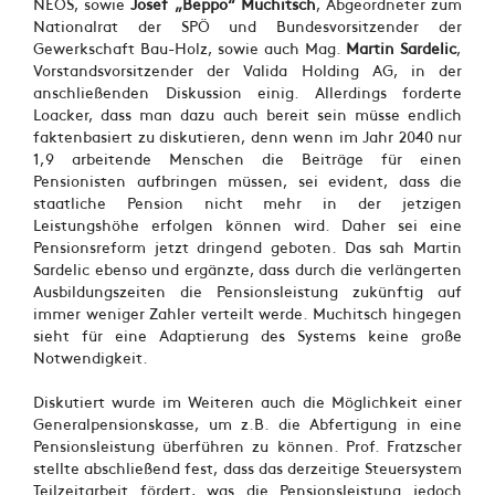
NEOS, sowie
Josef „Beppo“ Muchitsch
, Abgeordneter zum
Nationalrat der SPÖ und Bundesvorsitzender der
Gewerkschaft Bau-Holz, sowie auch Mag.
Martin Sardelic
,
Vorstandsvorsitzender der Valida Holding AG, in der
anschließenden Diskussion einig. Allerdings forderte
Loacker, dass man dazu auch bereit sein müsse endlich
faktenbasiert zu diskutieren, denn wenn im Jahr 2040 nur
1,9 arbeitende Menschen die Beiträge für einen
Pensionisten aufbringen müssen, sei evident, dass die
staatliche Pension nicht mehr in der jetzigen
Leistungshöhe erfolgen können wird. Daher sei eine
Pensionsreform jetzt dringend geboten. Das sah Martin
Sardelic ebenso und ergänzte, dass durch die verlängerten
Ausbildungszeiten die Pensionsleistung zukünftig auf
immer weniger Zahler verteilt werde. Muchitsch hingegen
sieht für eine Adaptierung des Systems keine große
Notwendigkeit.
Diskutiert wurde im Weiteren auch die Möglichkeit einer
Generalpensionskasse, um z.B. die Abfertigung in eine
Pensionsleistung überführen zu können. Prof. Fratzscher
stellte abschließend fest, dass das derzeitige Steuersystem
Teilzeitarbeit fördert, was die Pensionsleistung jedoch