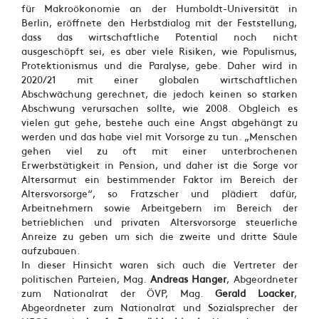
für Makroökonomie an der Humboldt-Universität in
Berlin, eröffnete den Herbstdialog mit der Feststellung,
dass das wirtschaftliche Potential noch nicht
ausgeschöpft sei, es aber viele Risiken, wie Populismus,
Protektionismus und die Paralyse, gebe. Daher wird in
2020/21 mit einer globalen wirtschaftlichen
Abschwächung gerechnet, die jedoch keinen so starken
Abschwung verursachen sollte, wie 2008. Obgleich es
vielen gut gehe, bestehe auch eine Angst abgehängt zu
werden und das habe viel mit Vorsorge zu tun. „Menschen
gehen viel zu oft mit einer unterbrochenen
Erwerbstätigkeit in Pension, und daher ist die Sorge vor
Altersarmut ein bestimmender Faktor im Bereich der
Altersvorsorge“, so Fratzscher und plädiert dafür,
Arbeitnehmern sowie Arbeitgebern im Bereich der
betrieblichen und privaten Altersvorsorge steuerliche
Anreize zu geben um sich die zweite und dritte Säule
aufzubauen.
In dieser Hinsicht waren sich auch die Vertreter der
politischen Parteien, Mag.
Andreas Hanger
, Abgeordneter
zum Nationalrat der ÖVP, Mag.
Gerald Loacker
,
Abgeordneter zum Nationalrat und Sozialsprecher der