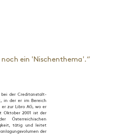
r noch ein 'Nischenthema'.“
 bei der Creditanstalt-
, in der er im Bereich
 er zur Libro AG, wo er
it Oktober 2001 ist der
r Österreichischen
keit, tätig und leitet
eranlagungsvolumen der