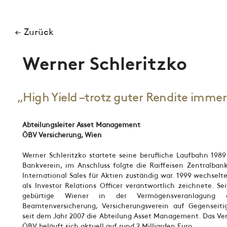
← Zurück
Werner Schleritzko
„High Yield –trotz guter Rendite imme
Abteilungsleiter Asset Management
ÖBV Versicherung, Wien
Werner Schleritzko startete seine berufliche Laufbahn 1989
Bankverein, im Anschluss folgte die Raiffeisen Zentralbank
International Sales für Aktien zuständig war. 1999 wechselte
als Investor Relations Officer verantwortlich zeichnete. Se
gebürtige Wiener in der Vermögensveranlagung de
Beamtenversicherung, Versicherungsverein auf Gegenseitig
seit dem Jahr 2007 die Abteilung Asset Management. Das V
ÖBV beläuft sich aktuell auf rund 2 Milliarden Euro.