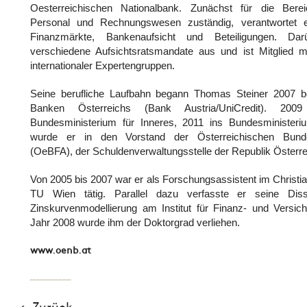
Oesterreichischen Nationalbank. Zunächst für die Bere
Personal und Rechnungswesen zuständig, verantwortet e
Finanzmärkte, Bankenaufsicht und Beteiligungen. Da
verschiedene Aufsichtsratsmandate aus und ist Mitglied m
internationaler Expertengruppen.
Seine berufliche Laufbahn begann Thomas Steiner 2007 be
Banken Österreichs (Bank Austria/UniCredit). 200
Bundesministerium für Inneres, 2011 ins Bundesministeri
wurde er in den Vorstand der Österreichischen Bundes
(OeBFA), der Schuldenverwaltungsstelle der Republik Österre
Von 2005 bis 2007 war er als Forschungsassistent im Christi
TU Wien tätig. Parallel dazu verfasste er seine Di
Zinskurvenmodellierung am Institut für Finanz- und Versi
Jahr 2008 wurde ihm der Doktorgrad verliehen.
www.oenb.at