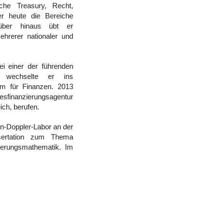
iche Treasury, Recht,
r heute die Bereiche
rüber hinaus übt er
ehrerer nationaler und
i einer der führenden
9 wechselte er ins
um für Finanzen. 2013
finanzierungsagentur
ich, berufen.
an-Doppler-Labor an der
ssertation zum Thema
cherungsmathematik. Im