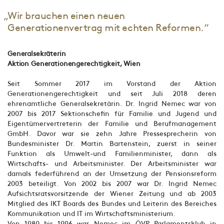
„Wir brauchen einen neuen
Generationenvertrag mit echten Reformen.“
Generalsekräterin
Aktion Generationengerechtigkeit, Wien
Seit Sommer 2017 im Vorstand der Aktion
Generationengerechtigkeit und seit Juli 2018 deren
ehrenamtliche Generalsekretärin. Dr. Ingrid Nemec war von
2007 bis 2017 Sektionschefin für Familie und Jugend und
Eigentümervertreterin der Familie und Berufmanagement
GmbH. Davor war sie zehn Jahre Pressesprecherin von
Bundesminister Dr. Martin Bartenstein, zuerst in seiner
Funktion als Umwelt-und Familienminister, dann als
Wirtschafts- und Arbeitsminister. Der Arbeitsminister war
damals federführend an der Umsetzung der Pensionsreform
2003 beteiligt. Von 2002 bis 2007 war Dr. Ingrid Nemec
Aufsichtsratsvorsitzende der Wiener Zeitung und ab 2003
Mitglied des IKT Boards des Bundes und Leiterin des Bereiches
Kommunikation und IT im Wirtschaftsministerium.
Von 1980 bis 1996 war Nemec im ÖVP Parlamentsklub in