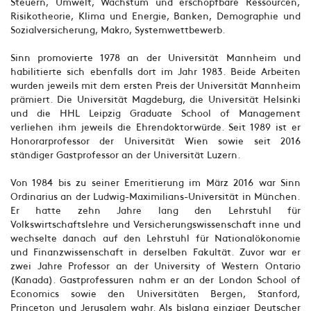
Steuern, Umwelt, Wachstum und erschöpfbare Ressourcen,
Risikotheorie, Klima und Energie, Banken, Demographie und
Sozialversicherung, Makro, Systemwettbewerb.
Sinn promovierte 1978 an der Universität Mannheim und
habilitierte sich ebenfalls dort im Jahr 1983. Beide Arbeiten
wurden jeweils mit dem ersten Preis der Universität Mannheim
prämiert. Die Universität Magdeburg, die Universität Helsinki
und die HHL Leipzig Graduate School of Management
verliehen ihm jeweils die Ehrendoktorwürde. Seit 1989 ist er
Honorarprofessor der Universität Wien sowie seit 2016
ständiger Gastprofessor an der Universität Luzern.
Von 1984 bis zu seiner Emeritierung im März 2016 war Sinn
Ordinarius an der Ludwig-Maximilians-Universität in München.
Er hatte zehn Jahre lang den Lehrstuhl für
Volkswirtschaftslehre und Versicherungswissenschaft inne und
wechselte danach auf den Lehrstuhl für Nationalökonomie
und Finanzwissenschaft in derselben Fakultät. Zuvor war er
zwei Jahre Professor an der University of Western Ontario
(Kanada). Gastprofessuren nahm er an der London School of
Economics sowie den Universitäten Bergen, Stanford,
Princeton und Jerusalem wahr. Als bislang einziger Deutscher